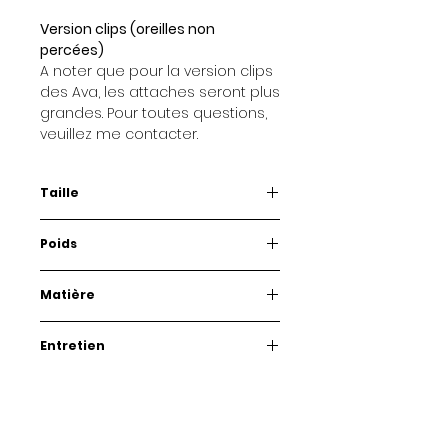
Version clips (oreilles non
percées)
A noter que pour la version clips
des Ava, les attaches seront plus
grandes. Pour toutes questions,
veuillez me contacter.
Taille
8 cm
Poids
3 g.
Matière
Plexiglass et acier inoxydable
Entretien
Quelques conseils pour prendre
soin de vos Babioles.
Comme des lunettes, conservez-
les dans leur boîte afin de les