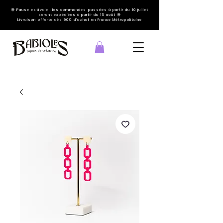
🌞 Pause estivale : les commandes passées à partir du 10 juillet
seront expédiées à partir du 15 août 🌞
Livraison offerte dès 90€ d'achat en France Métropolitaine