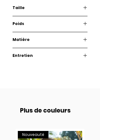
Taille
9 cm
Poids
6 g.
Matière
Plexiglass et acier inoxydable
Entretien
Quelques conseils pour prendre
soin de vos Babioles.
Comme des lunettes, conservez-
les dans leur boîte afin de les
protéger d’éventuelles rayures et
nettoyez-les avec un chiffon
doux microfibre.
Plus de couleurs
Nouveauté