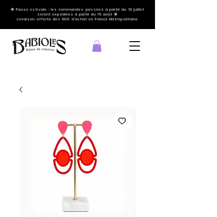
🌞 Pause estivale : les commandes passées à partir du 10 juillet
seront expédiées à partir du 15 août 🌞
Livraison offerte dès 90€ d'achat en France Métropolitaine