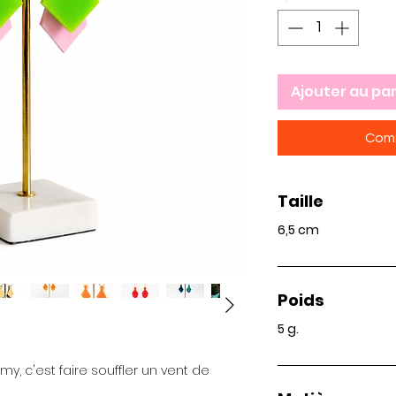
Ajouter au pa
Comm
Taille
6,5 cm
Poids
5 g.
my, c'est faire souffler un vent de