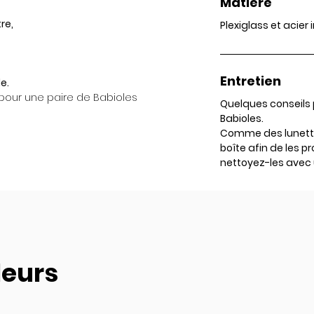
Matière
re,
Plexiglass et acier
Entretien
e.
pour une paire de Babioles
Quelques conseils 
Babioles.
Comme des lunette
boîte afin de les p
nettoyez-les avec 
leurs