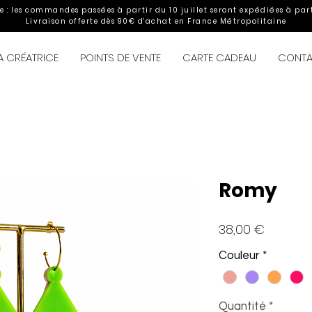
le : les commandes passées à partir du 10 juillet seront expédiées à part
Livraison offerte dès 90€ d'achat en France Métropolitaine
A CRÉATRICE
POINTS DE VENTE
CARTE CADEAU
CONT
Romy
Prix
38,00 €
Couleur
*
Quantité
*