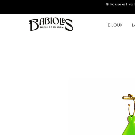
🌞 Pause estiva
BIJOUX
L