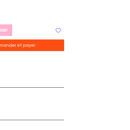
nier
ander et payer