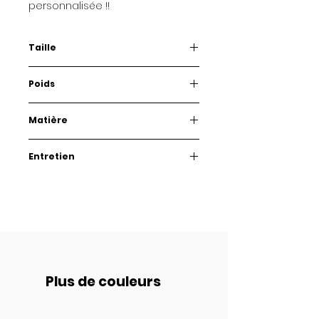
personnalisée !!
Taille
3,5 cm
Poids
2 g.
Matière
Plexiglass et acier inoxydable
Entretien
Quelques conseils pour prendre
soin de vos Babioles.
Comme des lunettes, conservez-
les dans leur boîte afin de les
protéger d’éventuelles rayures et
nettoyez-les avec un chiffon
doux microfibre.
Plus de couleurs