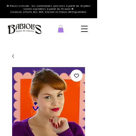
🌞 Pause estivale : les commandes passées à partir du 10 juillet
seront expédiées à partir du 15 août 🌞
Livraison offerte dès 90€ d'achat en France Métropolitaine