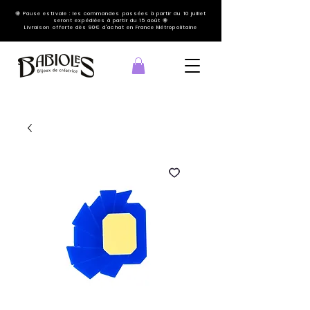
🌞 Pause estivale : les commandes passées à partir du 10 juillet
seront expédiées à partir du 15 août 🌞
Livraison offerte dès 90€ d'achat en France Métropolitaine