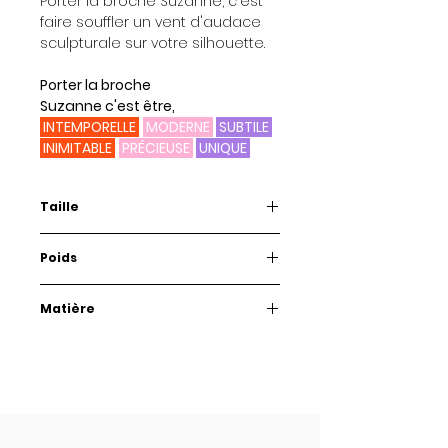
Porter la broche Suzanne, c'est
faire souffler un vent d'audace
sculpturale sur votre silhouette.
Porter la broche
Suzanne c'est être,
INTEMPORELLE
MODERNE
SUBTILE
INIMITABLE
PRÉCIEUSE
UNIQUE
Taille
6 cm x 5,5 cm
Poids
9 gr
Matière
Plexiglass et acier inoxydable