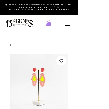
🌞 Pause estivale : les commandes passées à partir du 10 juillet
seront expédiées à partir du 15 août 🌞
Livraison offerte dès 90€ d'achat en France Métropolitaine