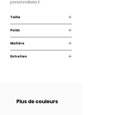
personnalisée !!
Taille
7 cm
Poids
6g.
Matière
Plexiglass et acier inoxydable
Entretien
Quelques conseils pour prendre
soin de vos Babioles.
Comme des lunettes, conservez-
les dans leur boîte afin de les
protéger d’éventuelles rayures et
nettoyez-les avec un chiffon
doux microfibre.
Plus de couleurs